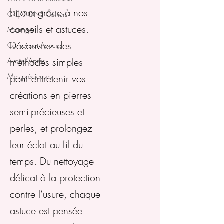
bijoux grâce à nos
CREATIONS Colliers
conseils et astuces.
Mariage
Découvrez des
Conseils et Astuces
méthodes simples
Avant/Après
Mes précieuses
pour entretenir vos
créations en pierres
semi-précieuses et
perles, et prolongez
leur éclat au fil du
temps. Du nettoyage
délicat à la protection
contre l’usure, chaque
astuce est pensée